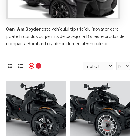
Can-Am Spyder
este vehiculul tip triciclu inovator care
poate fi condus cu permis de categoria B și este produs de
compania Bombardier, lider în domeniul vehiculelor
recreaționale. Se adresează în primul rând celor
nonconformiști care sunt receptivi la noutățile din industrie
și caută în permanență experiențe originale.
0
La
Evo Moto
dealer oficial Bombardier Can-Am în România,
îți punem la dispoziție gama completă de Can-Am Spyder la
cele mai atrăgătoare oferte de pe piață. Pentru orice fel de
nelămuriri, echipa noastră îți va răspunde cu plăcere.