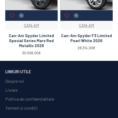
CAN-AM
CAN-AM
Can-Am Spyder Limited
Can-Am Spyder F3 Limited
Special Series Mars Red
Pearl White 2026
Metallic 2026
28.314,00€
30.008,00€
LINKURI UTILE
Despre noi
Livrare
Politica de confidențialitate
Termeni și condiții